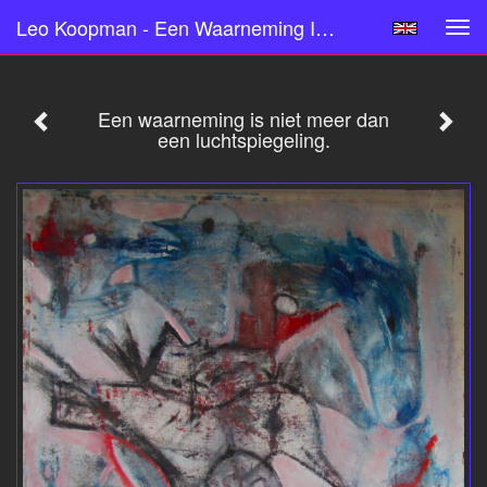
Leo Koopman - Een Waarneming Is Niet Meer Dan Een Luchtspiegeling.
Tog
navi
Een waarneming is niet meer dan
een luchtspiegeling.