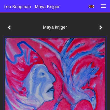
Leo Koopman - Maya Krijger
Tog
navi
Maya krijger