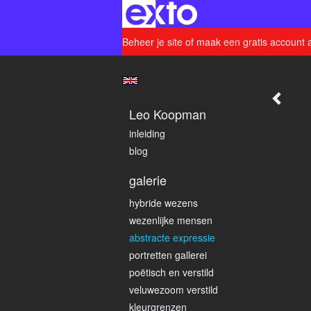
Beheer je site
of
maak een gratis account 
Leo Koopman
inleiding
blog
galerie
hybride wezens
wezenlijke mensen
abstracte expressie
portretten gallerei
poëtisch en verstild
veluwezoom verstild
kleurgrenzen