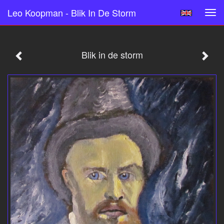
Leo Koopman - Blik In De Storm
Tog
navi
Blik in de storm