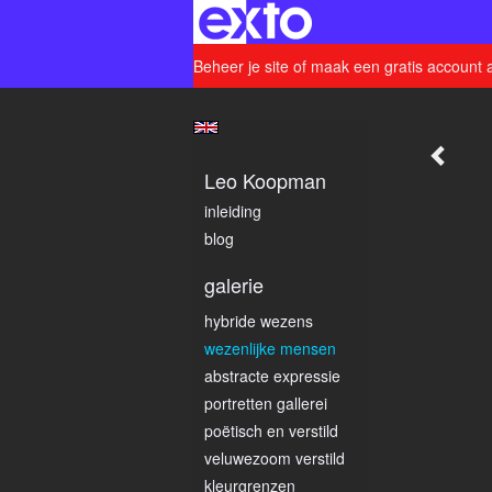
Beheer je site
of
maak een gratis account 
Leo Koopman
inleiding
blog
galerie
hybride wezens
wezenlijke mensen
abstracte expressie
portretten gallerei
poëtisch en verstild
veluwezoom verstild
kleurgrenzen