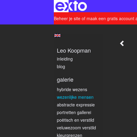
Beheer je site
of
maak een gratis account 
Leo Koopman
inleiding
blog
galerie
hybride wezens
wezenlijke mensen
abstracte expressie
portretten gallerei
poëtisch en verstild
veluwezoom verstild
kleurgrenzen