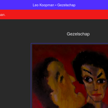
Leo Koopman
Gezelschap
aan
.
Gezelschap