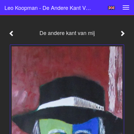
Leo Koopman - De Andere Kant Van Mij
Tog
navi
De andere kant van mij