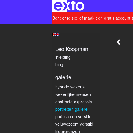
Beheer je site
of
maak een gratis account 
Leo Koopman
inleiding
blog
galerie
hybride wezens
wezenlijke mensen
abstracte expressie
portretten gallerei
poëtisch en verstild
veluwezoom verstild
kleurgrenzen