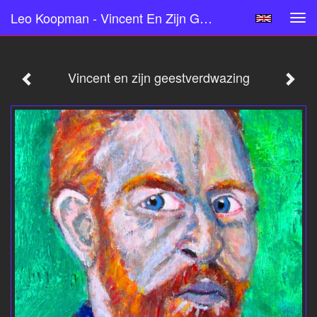
Leo Koopman - Vincent En Zijn Geestverdwazing
Tog
navi
Vincent en zijn geestverdwazing