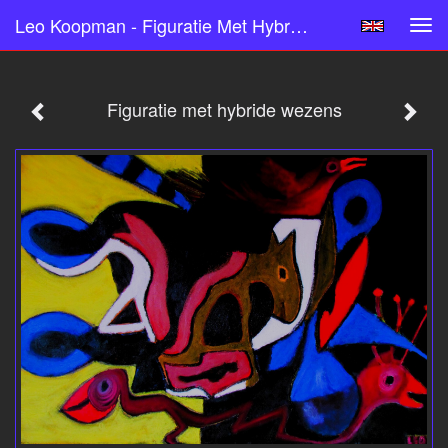
Leo Koopman - Figuratie Met Hybride Wezens
Tog
navi
Figuratie met hybride wezens