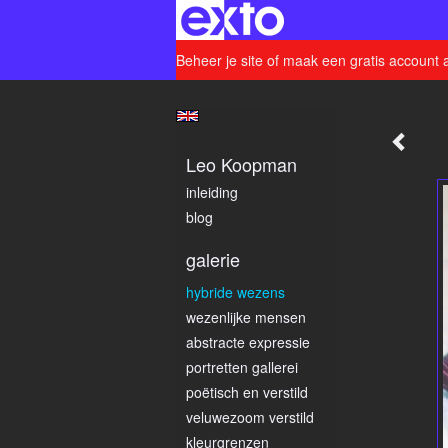
Beheer je site
of
maak een gratis account 
Leo Koopman
inleiding
blog
galerie
hybride wezens
wezenlijke mensen
abstracte expressie
portretten gallerei
poëtisch en verstild
veluwezoom verstild
kleurgrenzen