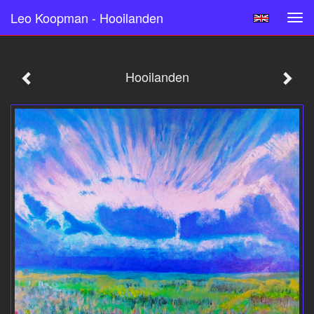
Leo Koopman - Hooilanden
Tog
navi
Hooilanden